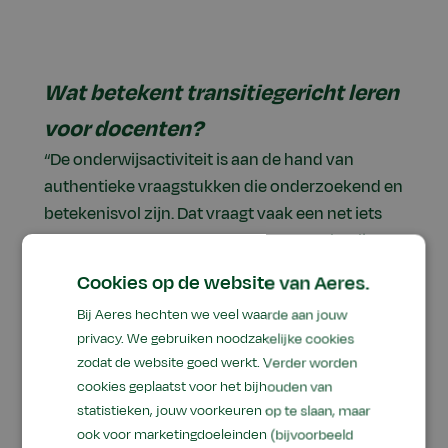
Wat betekent transitiegericht leren
voor docenten?
“De onderwijsactiviteit is aan de hand van
authentieke vraagstukken die onderzoekend en
betekenisvol zijn. Dat vraagt vaak een net iets
andere rol van docenten. In plaats van leerlingen
en studenten te overtuigen van iets, bereiken
Cookies op de website van Aeres.
docenten vaak meer als ze een didactisch
Bij Aeres hechten we veel waarde aan jouw
coachende rol innemen zodat jongeren kunnen,
privacy. We gebruiken noodzakelijke cookies
mogen en durven leren. Onderzoek van het
zodat de website goed werkt. Verder worden
Nationaal Regieorgaan Onderwijsonderzoek
cookies geplaatst voor het bijhouden van
(NRO, red.) toont dit ook aan. Op scholen die al
statistieken, jouw voorkeuren op te slaan, maar
met Leren voor Duurzame Ontwikkeling werken,
ook voor marketingdoeleinden (bijvoorbeeld