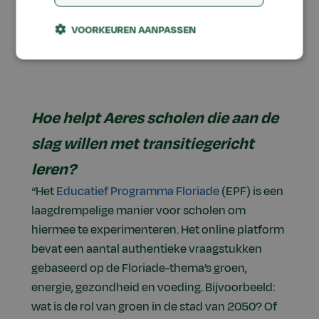
VOORKEUREN AANPASSEN
Hoe helpt Aeres scholen die aan de
slag willen met transitiegericht
leren?
“Het
Educatief Programma Floriade
(EPF) is een
laagdrempelige manier voor scholen om
hiermee te experimenteren. Het online platform
bevat een aantal authentieke vraagstukken
gebaseerd op de Floriade-thema’s groen,
energie, gezondheid en voeding. Bijvoorbeeld:
wat is de rol van groen in de stad van 2050? Of