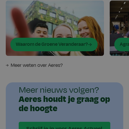
Waarom de Groene Veranderaar?
Agra
Meer weten over Aeres?
Meer nieuws volgen?
Aeres houdt je graag op
de hoogte
Schrijf je in voor Aeres Actueel