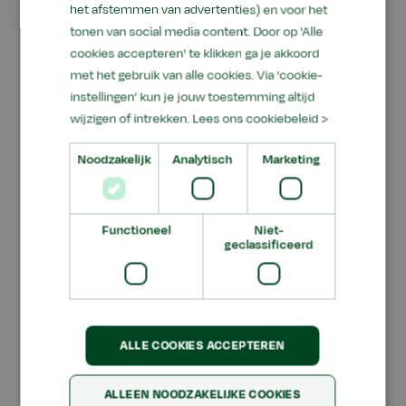
blijken leerlingen en studenten van alle
het afstemmen van advertenties) en voor het
opleidingsniveaus meer te kunnen dan waartoe
tonen van social media content. Door op 'Alle
cookies accepteren' te klikken ga je akkoord
ze in reguliere situaties worden uitgedaagd.
met het gebruik van alle cookies. Via ‘cookie-
Onderzoekend leren is dus erg krachtig en
instellingen’ kun je jouw toestemming altijd
vergroot het zelfvertrouwen en prestaties van
wijzigen of intrekken.
Lees ons cookiebeleid >
jongeren. Ook de docenten zijn overwegend
positief over hun nieuwe, coachende rol. Bij
Noodzakelijk
Analytisch
Marketing
Aeres Hogeschool Wageningen hebben Leren
voor Duurzame Ontwikkeling en didactisch
coachen een plaats in het curriculum van de
Functioneel
Niet-
geclassificeerd
lerarenopleiding.”
ALLE COOKIES ACCEPTEREN
ALLEEN NOODZAKELIJKE COOKIES