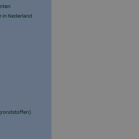
enten
n in Nederland
grondstoffen)