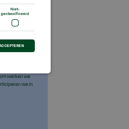
ee
Niet-
geclassificeerd
 ACCEPTEREN
arom werken we
rticiperen we in