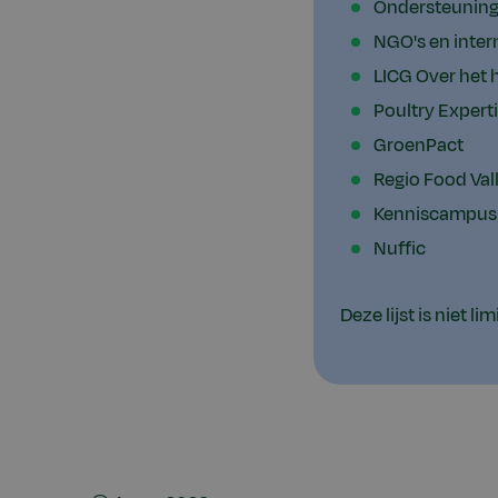
Ondersteunings
NGO's en inter
LICG Over het 
Poultry Expert
GroenPact
Regio Food Val
Kenniscampus
Nuffic
Deze lijst is niet lim