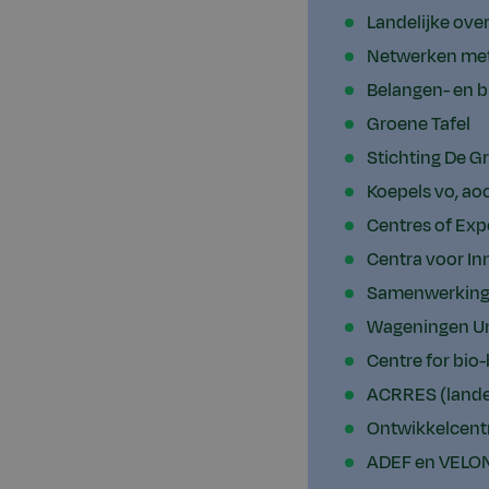
Landelijke ove
Netwerken met 
Belangen- en b
Groene Tafel
Stichting De G
Koepels vo, ao
Centres of Exp
Centra voor In
Samenwerking
Wageningen Un
Centre for bi
ACRRES (lande
Ontwikkelcen
ADEF en VELO