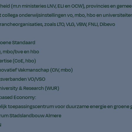
rheid (m.n ministeries LNV, ELI en OCW), provincies en geme
collega onderwijsinstellingen vo, mbo, hbo en universiteite
rancheorganisaties, zoals LTO, VLG, VBW, FNLI, Dibevo
roene Standaard
c, mbo/bve en hbo
ertise (CoE, hbo)
novatief Vakmanschap (CIV, mbo)
sverbanden VO/VSO
iversity & Research (WUR)
o-based Economy:
lijk toepassingscentrum voor duurzame energie en groene 
trum Stadslandbouw Almere
N