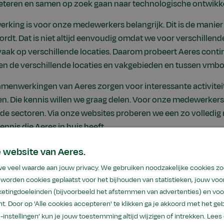
eteren en samen op zoek gaan naar technologische ontwikk
rking is voor onze medewerkers belangrijk. Dit is de manie
rdt. Dat is niet altijd eenvoudig omdat we voor verschillen
vaak op verschillende locaties. Daarom probeert Aeres cont
sen de verschillende locaties en vakgebieden en tussen vmb
amenwerkingen van Aeres zorgen voor interessante activitei
en. Die kennis willen we graag delen. Voor onze medewerkers
nde sectoren. Via onze websites proberen we een zo volledig 
ennis die Aeres in huis heeft.
 website van Aeres.
we veel waarde aan jouw privacy. We gebruiken noodzakelijke cookies z
 met de buitenwereld
worden cookies geplaatst voor het bijhouden van statistieken, jouw voor
erken met onderwijs- en kennisinstellingen, overheden en 
etingdoeleinden (bijvoorbeeld het afstemmen van advertenties) en voo
 en handelen steeds in het perspectief van de ander. Dat ste
t. Door op 'Alle cookies accepteren' te klikken ga je akkoord met het geb
ontwikkelen en uiteindelijk sterker te worden. Niet alleen qu
e-instellingen’ kun je jouw toestemming altijd wijzigen of intrekken.
Lees 