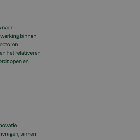
s naar
enwerking binnen
ectoren.
en het relativeren
ordt open en
novatie.
anvragen, samen