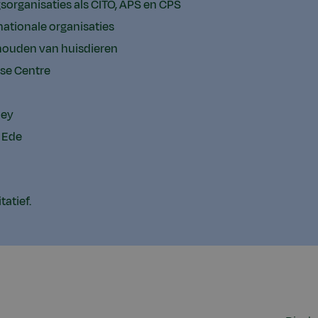
organisaties als CITO, APS en CPS
nationale organisaties
houden van huisdieren
ise Centre
ley
 Ede
itatief.