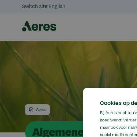
Switch site:
English
Cookies op de
Aeres
Bij Aeres hechten 
goed werkt. Verder 
Algemene voorwaar
maar ook voor mark
social media conten