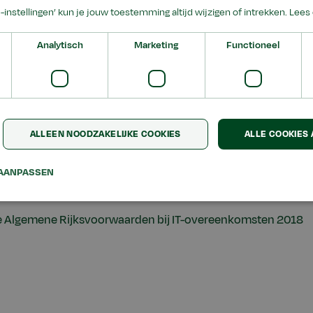
e-instellingen’ kun je jouw toestemming altijd wijzigen of intrekken.
Lees 
Analytisch
Marketing
Functioneel
van koop- en leveringsovereenkomsten hanteert Aeres de Al
Het gaat daarbij om de:
lgemene Rijksinkoopvoorwaarden 2018
ALLEEN NOODZAKELIJKE COOKIES
ALLE COOKIES
 De Algemene Rijksvoorwaarden voor het verstrekken van op
AANPASSEN
 diensten 2018
De Algemene Rijksvoorwaarden bij IT-overeenkomsten 2018