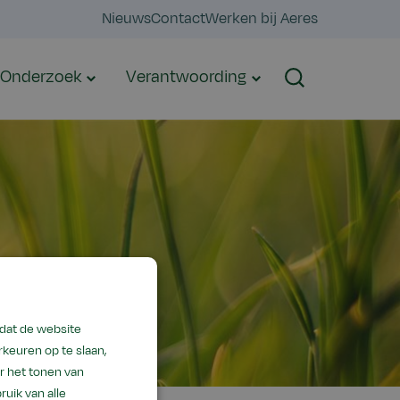
Nieuws
Contact
Werken bij Aeres
Onderzoek
Verantwoording
Zoeken
odat de website
keuren op te slaan,
r het tonen van
ruik van alle