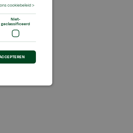
ons cookiebeleid >
Niet-
geclassificeerd
gemene
 ACCEPTEREN
drachten tot het