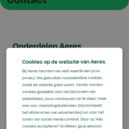
Onderdelen Aeres
Aeres Agree
Cookies op de website van Aeres.
Aeres Hogeschool
Bij Aeres hechten we veel waarde aan jouw
Aeres Farms
privacy. We gebruiken noodzakelijke cookies
zodat de website goed werkt. Verder worden
Aeres Tech
cookies geplaatst voor het bijhouden van
Aeres Training Centre
statistieken, jouw voorkeuren op te slaan, maar
Aeres Training Centre Barneveld
ook voor marketingdoeleinden (bijvoorbeeld
het afstemmen van advertenties) en voor het
Aeres VMBO
tonen van social media content. Door op 'Alle
Aeres MBO
cookies accepteren' te klikken ga je akkoord