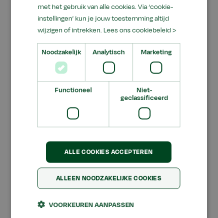
met het gebruik van alle cookies. Via ‘cookie-
instellingen’ kun je jouw toestemming altijd
Bezoekadres
wijzigen of intrekken.
Lees ons cookiebeleid >
Noodzakelijk
Analytisch
Marketing
College van Bestuur en Bestuursbureau Aeres
Wageningen
Mansholtlaan 18
Functioneel
Niet-
6708 PA Wageningen
geclassificeerd
Aeres Bestuursbureau Ede
Horapark 2
6717 LZ Ede
ALLE COOKIES ACCEPTEREN
ALLEEN NOODZAKELIJKE COOKIES
Postadres
VOORKEUREN AANPASSEN
Postbus 245