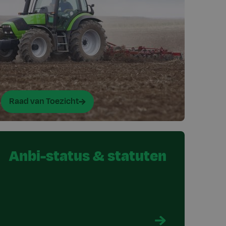
Raad van Toezicht
Anbi-status & statuten