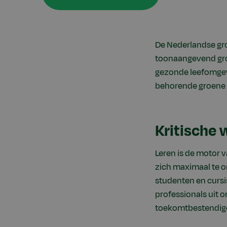
De Nederlandse gro
toonaangevend groe
gezonde leefomgevi
behorende groene t
Kritische 
Leren is de motor v
zich maximaal te on
studenten en cursi
professionals uit 
toekomtbestendige