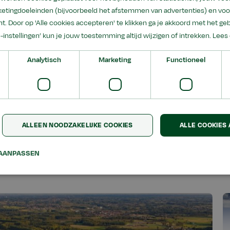
etingdoeleinden (bijvoorbeeld het afstemmen van advertenties) en voo
 kennisgebieden in het aanbod van
t. Door op 'Alle cookies accepteren' te klikken ga je akkoord met het geb
ning. Aeres wil uitgroeien tot een
e-instellingen’ kun je jouw toestemming altijd wijzigen of intrekken.
Lees 
 expertise op thema’s binnen deze
Analytisch
Marketing
Functioneel
ALLEEN NOODZAKELIJKE COOKIES
ALLE COOKIES
AANPASSEN