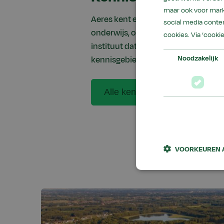
maar ook voor mark
Aeres kent een aantal inhoudelijke
social media conten
onderwijs, onderzoek en dienstverle
cookies. Via ‘cooki
instituut dat gekend wordt om haar
Noodzakelijk
kennisgebieden.
Alle kennisgebieden
VOORKEUREN 