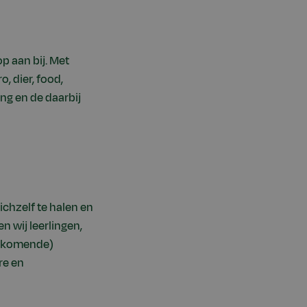
p aan bij. Met
 dier, food,
ng en de daarbij
ichzelf te halen en
n wij leerlingen,
aankomende)
re en