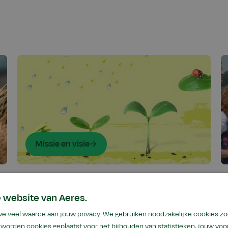
Missie en visie
 website van Aeres.
we veel waarde aan jouw privacy. We gebruiken noodzakelijke cookies z
worden cookies geplaatst voor het bijhouden van statistieken, jouw voor