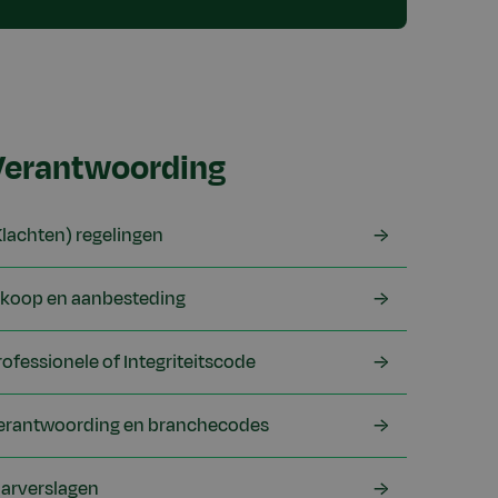
Verantwoording
Klachten) regelingen
nkoop en aanbesteding
rofessionele of Integriteitscode
erantwoording en branchecodes
aarverslagen