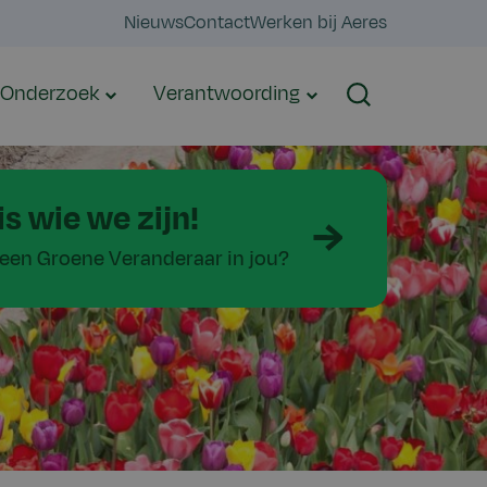
Nieuws
Contact
Werken bij Aeres
Onderzoek
Verantwoording
Zoeken
is wie we zijn!
r een Groene Veranderaar in jou?