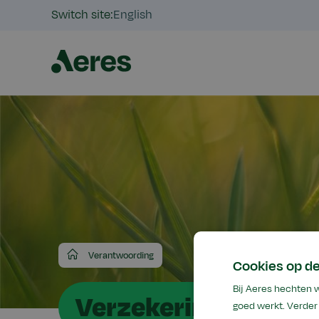
Switch site:
English
Aeres
Verantwoording
Cookies op de
Bij Aeres hechten 
Verzekeringen
goed werkt. Verder 