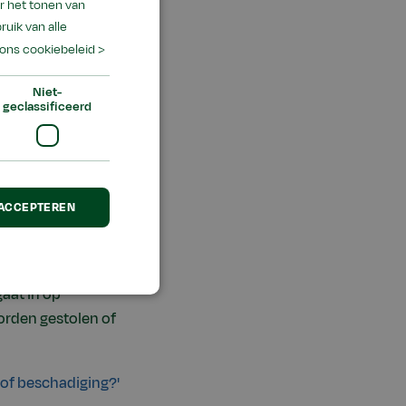
r het tonen van
ruik van alle
ons cookiebeleid >
zijn, welke
Niet-
dt.
geclassificeerd
jven.
 ACCEPTEREN
gaat in op
orden gestolen of
 of beschadiging?'