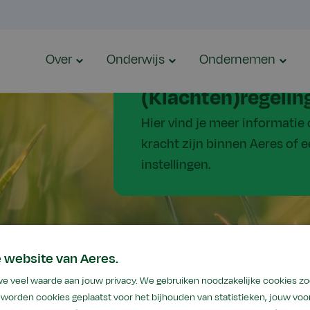
Over
Onderwijs
Ondernemen
(Klachten)regelin
Hier vind je meer informatie
kracht zijn binnen Aeres of 
instellingen.
 website van Aeres.
we veel waarde aan jouw privacy. We gebruiken noodzakelijke cookies z
worden cookies geplaatst voor het bijhouden van statistieken, jouw voor