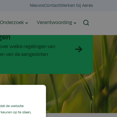
Nieuws
Contact
Werken bij Aeres
Onderzoek
Verantwoording
Zoeken
gen
 over welke regelingen van
een van de aangesloten
odat de website
keuren op te slaan,