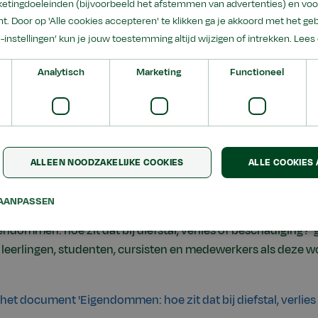
etingdoeleinden (bijvoorbeeld het afstemmen van advertenties) en voo
t. Door op 'Alle cookies accepteren' te klikken ga je akkoord met het geb
e-instellingen’ kun je jouw toestemming altijd wijzigen of intrekken.
Lees 
ekeringen' geeft uitleg over welke verzekeringen van belang 
Analytisch
Marketing
Functioneel
 de school afgesloten zijn en welke dekking er geboden wor
 het document 'Verzekeringen'
tijdens stage?' gaat in op de aansprakelijkheid van stagebedri
ALLEEN NOODZAKELIJKE COOKIES
ALLE COOKIES
e leaflet 'Schade tijdens stage?'
AANPASSEN
dommen: hoe zit dat bij diefstal, verlies of beschadiging?' 
eerlingen, studenten, cursisten en medewerkers als deze w
het document 'Eigendommen: hoe zit dat bij diefstal, verlies