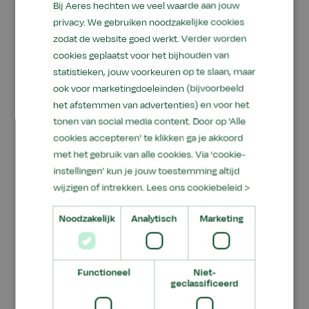
leefbare groene sector. Hoe we dat doen, hoort u
Bij Aeres hechten we veel waarde aan jouw
van onderwijsprofessionals die hun visie geven
privacy. We gebruiken noodzakelijke cookies
op duurzaam produceren, anders leren, een
zodat de website goed werkt. Verder worden
groenere leefomgeving, en meer vertellen over
cookies geplaatst voor het bijhouden van
statistieken, jouw voorkeuren op te slaan, maar
de grootste uitdaging voor onze organisatie.
ook voor marketingdoeleinden (bijvoorbeeld
Klik hier om het geïntegreerde
het afstemmen van advertenties) en voor het
tonen van social media content. Door op 'Alle
jaardocument 2020 (incl. jaarrekening) te
cookies accepteren' te klikken ga je akkoord
downloaden.
met het gebruik van alle cookies. Via ‘cookie-
Klik hier voor de vooruitblik naar 2021.
instellingen’ kun je jouw toestemming altijd
wijzigen of intrekken.
Lees ons cookiebeleid >
Noodzakelijk
Analytisch
Marketing
Jaardocument 2019
Downloads
Functioneel
Niet-
Hieronder vindt u de link naar het jaardocument
geclassificeerd
van 2019.