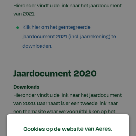
Hieronder vindt u de link naar het jaardocument
van 2021.
Klik hier om het geïntegreerde
jaardocument 2021 (incl. jaarrekening) te
downloaden.
Jaardocument 2020
Downloads
Hieronder vindt u de link naar het jaardocument
van 2020.
Daarnaast is er een tweede link naar
een themasite waar we vooruitblikken op het
jaar 2021. Aeres heeft de ambitie om voorloper
te zijn in de omslag naar een duurzame en
Cookies op de website van Aeres.