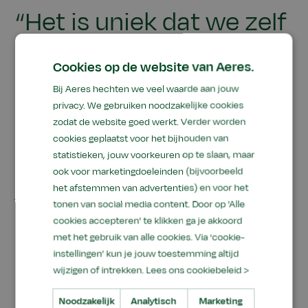
“Het is uniek dat we zelf
als Aeres organisatie
Cookies op de website van Aeres.
met onze leerlingen en
Bij Aeres hechten we veel waarde aan jouw
studenten zo’n twintig
privacy. We gebruiken noodzakelijke cookies
zodat de website goed werkt. Verder worden
onderwijslocaties
cookies geplaatst voor het bijhouden van
statistieken, jouw voorkeuren op te slaan, maar
kunnen gaan
ook voor marketingdoeleinden (bijvoorbeeld
het afstemmen van advertenties) en voor het
vergroenen, om zo onze
tonen van social media content. Door op 'Alle
cookies accepteren' te klikken ga je akkoord
eigen leefwereld
met het gebruik van alle cookies. Via ‘cookie-
daadwerkelijk groener
instellingen’ kun je jouw toestemming altijd
wijzigen of intrekken.
Lees ons cookiebeleid >
te maken”
Noodzakelijk
Analytisch
Marketing