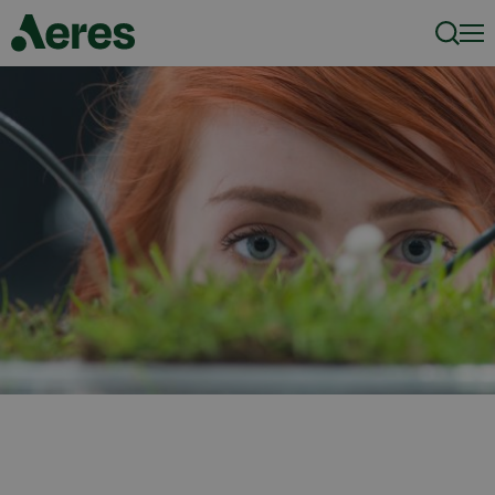
Zoeke
Men