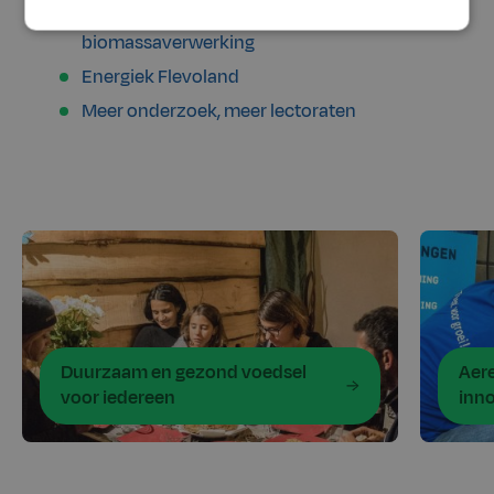
Nieuw pilot- en innovatiecentrum voor
biomassaverwerking
Energiek Flevoland
Meer onderzoek, meer lectoraten
Duurzaam en gezond voedsel
Aere
voor iedereen
inn