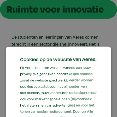
Ruimte voor innovatie
De studenten en leerlingen van Aeres komen
terecht in een sector die snel innoveert. Het is
dan ook vanzelfsprekend dat ze daar al in het
onderwijs daar kennis mee maken. Zij bedenken
Cookies op de website van Aeres.
vanuit ondernemerschap duurzame
Bij Aeres hechten we veel waarde aan jouw
oplossingen die de concurrentiekracht
privacy. We gebruiken noodzakelijke cookies
vergroten of die bijdragen aan het oplossen van
zodat de website goed werkt. Verder worden
maatschappelijke vraagstukken zoals
cookies geplaatst voor het bijhouden van
statistieken, jouw voorkeuren op te slaan, maar
wereldwijde voedselzekerheid en –veiligheid.
ook voor marketingdoeleinden (bijvoorbeeld
Dit doen ze steeds vaker samen met het
het afstemmen van advertenties) en voor het
bedrijfsleven of maatschappelijke organisaties.
tonen van social media content. Door op 'Alle
Innovatie zet je net even op een ander been,