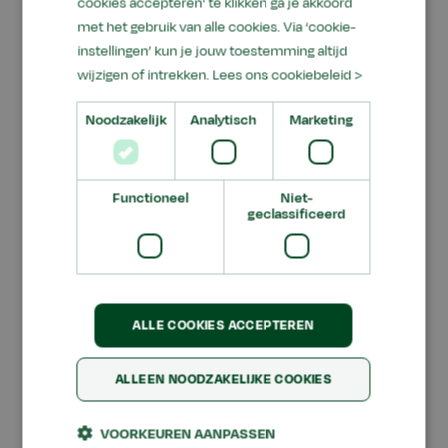
cookies accepteren' te klikken ga je akkoord
zodat een nieuwe koers kunt kiezen.
met het gebruik van alle cookies. Via ‘cookie-
Lees hieronder wat er bij Aeres in 2017 speelt op
instellingen’ kun je jouw toestemming altijd
het gebied van innovatie.
wijzigen of intrekken.
Lees ons cookiebeleid >
Noodzakelijk
Analytisch
Marketing
Functioneel
Niet-
In de media
geclassificeerd
Een ui op tafel
Aeres Hogeschool wint Weidegangtrofee
ALLE COOKIES ACCEPTEREN
2017
Ondernemerschap en Student Companies
ALLEEN NOODZAKELIJKE COOKIES
Reduceren fijnstof, geur en ammoniak in de
pluimveehouderij
VOORKEUREN AANPASSEN