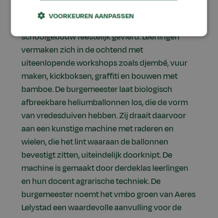
In het bijzijn van burgemeester Ina Adema van
VOORKEUREN AANPASSEN
Lelystad is de opening van het nieuwe
schoolgebouw feestelijk gevierd. Leerlingen
vermaken zich in de ochtend met
uiteenlopende workshops zoals djembé, vuur
maken, kickboksen, graffiti en bouwen met
bamboe. De burgemeester laat biologisch
afbreekbare heliumballonnen los, die de vorm
van vredesduiven hebben. Zij draait daarvoor
aan een kunstige machine met raderen en
wielen, die het lint waaraan de ballonnen
bevestigt zitten, uiteindelijk doorknipt. De
machine is gemaakt door derdeklas leerlingen
en hun docent agrarische techniek. De
burgemeester noemt het vmbo groen van Aeres
Lelystad een waardevolle aanvulling voor de