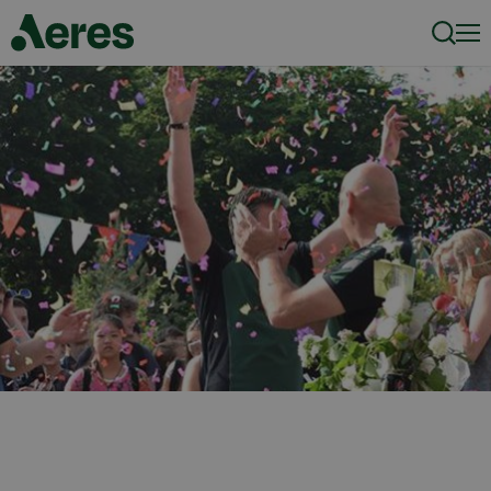
Zoeke
Men