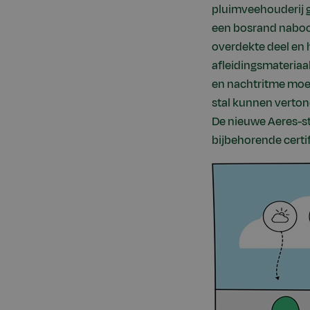
pluimveehouderij g
een bosrand naboot
overdekte deel en 
afleidingsmateriaal
en nachtritme moet
stal kunnen verton
De nieuwe Aeres-st
bijbehorende certif