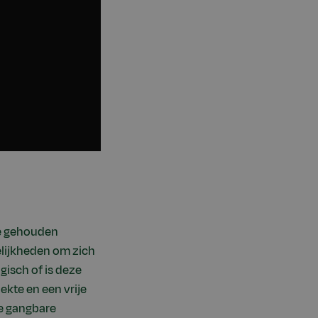
ie gehouden
elijkheden om zich
ogisch of is deze
ekte en een vrije
de gangbare