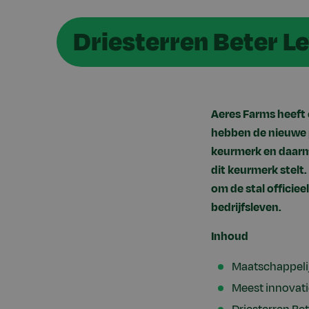
Driesterren Beter L
Aeres Farms heeft 
hebben de nieuwe p
keurmerk en daarm
dit keurmerk stel
om de stal officie
bedrijfsleven.
Inhoud
Maatschappelij
Meest innovat