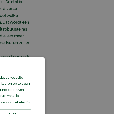
. De stal is
r diverse
ool welke
. Dat wordt een
t robuuste ras
 die iets meer
oedsel en zullen
r Leven keurmerk
odat de website
keuren op te slaan,
r het tonen van
ruik van alle
et Poultry
ons cookiebeleid >
tallen doet de