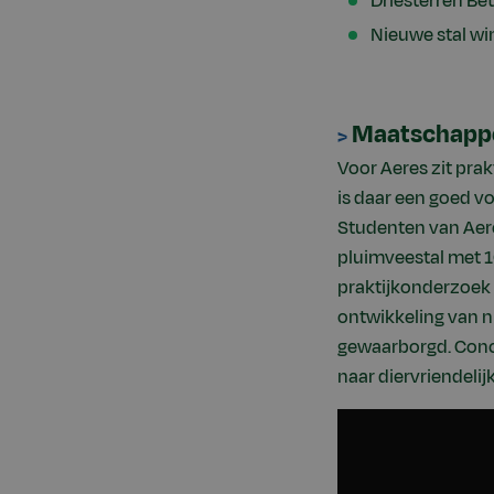
Driesterren Bet
Nieuwe stal win
Maatschappel
>
Voor Aeres zit prak
is daar een goed v
Studenten van Aer
pluimveestal met 1
praktijkonderzoek 
ontwikkeling van n
gewaarborgd. Conc
naar diervriendeli