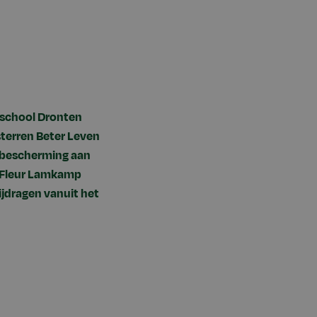
eschool Dronten
sterren Beter Leven
enbescherming aan
e-Fleur Lamkamp
ijdragen vanuit het