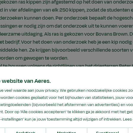
 gekozen ras kippen zijn afgestemd op het doen van onderzoek
 in vier afdelingen van elk 250 kippen, zodat de studenten e
erzoeken kunnen doen. Per onderzoek bepaalt de hogesch
singen er nodig zijn om dat onderzoek uit te kunnen voeren
eerzame uitdaging. Als ras is gekozen voor Bovans Brown. Di
 het bedrijf. Voor het doen van onderzoek heb je een kip nodig
ddelde hen. Ze krijgen bijvoorbeeld verschillende soorten v
worden om gewogen te worden.
l te bouwen volgens de richtlijnen van het driesterren Bete
tschappelijk verantwoord.
 website van Aeres.
we veel waarde aan jouw privacy. We gebruiken noodzakelijke cookies z
worden cookies geplaatst voor het bijhouden van statistieken, jouw voor
etingdoeleinden (bijvoorbeeld het afstemmen van advertenties) en voo
tief onderzoek 2017
t. Door op 'Alle cookies accepteren' te klikken ga je akkoord met het geb
e pluimveestallen waar zij onderzoek kan doen: de stal van h
e-instellingen’ kun je jouw toestemming altijd wijzigen of intrekken.
Lees 
n Barneveld en de nieuwe duurzame stal in Dronten. In deze s