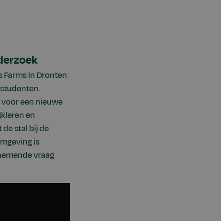
nderzoek
es Farms in Dronten
r studenten.
 voor een nieuwe
jkleren en
e stal bij de
omgeving is
enemende vraag