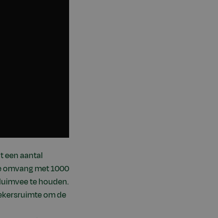
t een aantal
 de omvang met 1000
pluimvee te houden.
oekersruimte om de