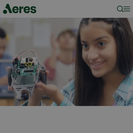
Zoeke
Men