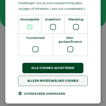
instellingen’ kun je jouw toestemming altijd
aanmelding te
wijzigen of intrekken.
Lees ons cookiebeleid >
voltooien
Noodzakelijk
Analytisch
Marketing
Functioneel
Niet-
geclassificeerd
Let op:
U ontvangt binnen enkele minuten een e-
mail waarin u uw inschrijving voor Aeres
Actueel dient te bevestigen.
ALLE COOKIES ACCEPTEREN
ALLEEN NOODZAKELIJKE COOKIES
VOORKEUREN AANPASSEN
Disclaimer