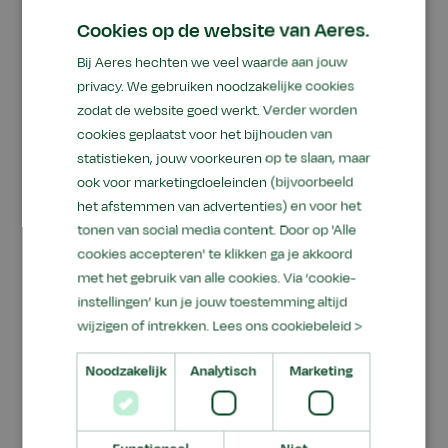
Cookies op de website van Aeres.
Bij Aeres hechten we veel waarde aan jouw
privacy. We gebruiken noodzakelijke cookies
zodat de website goed werkt. Verder worden
cookies geplaatst voor het bijhouden van
statistieken, jouw voorkeuren op te slaan, maar
Truda Kruijer (l) neemt het lesmateriaal in
ook voor marketingdoeleinden (bijvoorbeeld
het afstemmen van advertenties) en voor het
ontvangst uit handen van Marlies Beukenkamp
tonen van social media content. Door op 'Alle
(r). In het midden Jetske de Boer.
cookies accepteren' te klikken ga je akkoord
Haal een paar tuintegels weg en kijk wat er
met het gebruik van alle cookies. Via ‘cookie-
instellingen’ kun je jouw toestemming altijd
gebeurt
wijzigen of intrekken.
Lees ons cookiebeleid >
In de vmbo-onderbouw vmbo bestaat het
lespakket uit een lesboekje en
Noodzakelijk
Analytisch
Marketing
docentenhandleiding over biodiversiteit. Het
materiaal zoomt in op nut en noodzaak van
biodiversiteit, zowel in onze productiesystemen