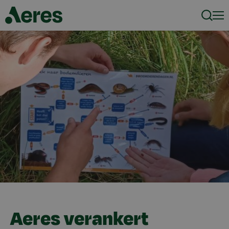
Zoeke
Men
Aeres verankert