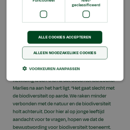
Functioneel
Niet-
als in onze directe woonomgeving en
geclassificeerd
schoolterreinen. Leerlingen gaan aan de slag
met de vraag hoe de biodiversiteit op hun eigen
schoolterrein kan worden verhoogd. Ook thuis
kijken ze wat ze kunnen bijdragen. Een kleine
ALLE COOKIES ACCEPTEREN
ingreep kan al zichtbare resultaten opleveren.
Haal een paar tuintegels weg en kijk wat er
ALLEEN NOODZAKELIJKE COOKIES
gebeurt.
VOORKEUREN AANPASSEN
Zo jong mogelijk beginnen met bewustwording
Rewilding
is een thema dat docentonderzoeker
Marlies na aan het hart ligt. “Het gaat slecht met
de biodiversiteit op aarde. We raken minder
verbonden met de natuur en de biodiversiteit
holt achteruit. Door hier al op jonge leeftijd
aandacht voor te vragen, hopen we dat de
bewustwording voor biodiversiteit toeneemt.