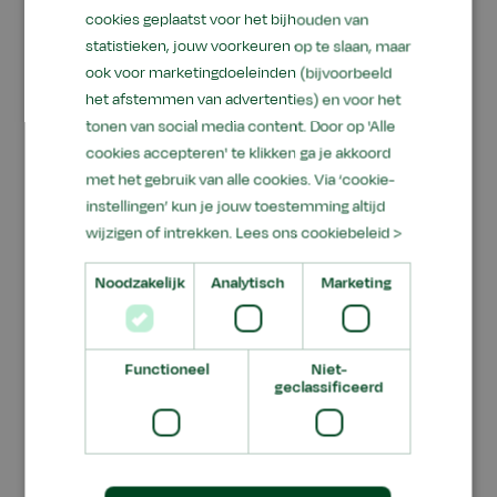
cookies geplaatst voor het bijhouden van
hogeschool uitnodigde mee te doen aan het
statistieken, jouw voorkeuren op te slaan, maar
pilotproject.
ook voor marketingdoeleinden (bijvoorbeeld
het afstemmen van advertenties) en voor het
tonen van social media content. Door op 'Alle
Onderzoeksvraagstukken
cookies accepteren' te klikken ga je akkoord
met het gebruik van alle cookies. Via ‘cookie-
De deelname bestaat eruit dat Aeres
instellingen’ kun je jouw toestemming altijd
Hogeschool een aantal
wijzigen of intrekken.
Lees ons cookiebeleid >
onderzoeksvraagstukken aandraagt voor het
pilotproject. Deze vraagstukken hebben
Noodzakelijk
Analytisch
Marketing
betrekking op ondernemerschap, biodiversiteit
en maatschappelijk draagvlak. Welk type
ondernemerschap leent zich bijvoorbeeld voor
Functioneel
Niet-
geclassificeerd
meervoudig landgebruik? Eenmaal geplaatste
zonnepanelen ga je doorgaans niet snel
verplaatsen. Dit betekent dus iets voor de te
verbouwen gewassen en vruchtwisselingen. En