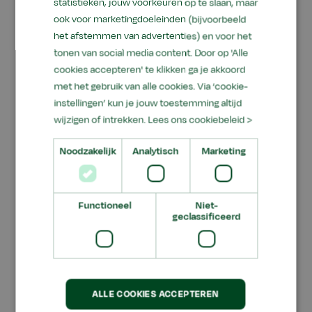
statistieken, jouw voorkeuren op te slaan, maar
leerlingen, studenten en cursisten.
ook voor marketingdoeleinden (bijvoorbeeld
het afstemmen van advertenties) en voor het
Het is onze taak om hen voor te bereiden op de
tonen van social media content. Door op 'Alle
grote veranderingen die op hen afkomen door
cookies accepteren' te klikken ga je akkoord
open het gesprek aan te gaan, met aandacht
met het gebruik van alle cookies. Via ‘cookie-
voor emoties en onzekerheid. Zij leren bij ons
instellingen’ kun je jouw toestemming altijd
hoe ze met wendbaar vakmanschap kunnen
wijzigen of intrekken.
Lees ons cookiebeleid >
bijdragen aan de vorming van
toekomstbestendige sectoren met perspectief,
Noodzakelijk
Analytisch
Marketing
hoe ze afgewogen keuzes durven maken
richting verantwoord ondernemerschap en hoe
Functioneel
Niet-
ze voor zichzelf een sterke positie in de
geclassificeerd
maatschappij kunnen verwerven.
Die maatschappij vraagt om Groene
Veranderaars. Heel nuchter: mensen met groene
(vak)kennis die met verstand van zaken
ALLE COOKIES ACCEPTEREN