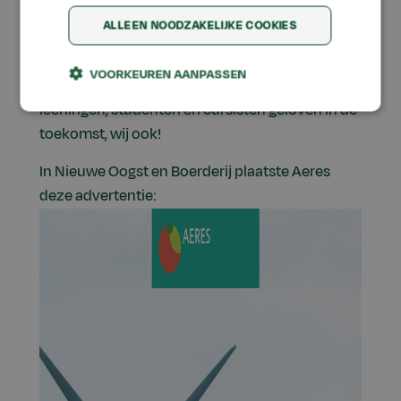
veranderingen vormgeven en omzetten in een
gezond perspectief; voor henzelf, voor de
ALLEEN NOODZAKELIJKE COOKIES
samenleving en voor de wereld.
VOORKEUREN AANPASSEN
Aeres leidt die Groene Veranderaars op. Onze
leerlingen, studenten en cursisten geloven in de
toekomst, wij ook!
In Nieuwe Oogst en Boerderij plaatste Aeres
deze advertentie: