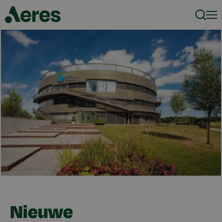
Zoeke
Men
Nieuwe