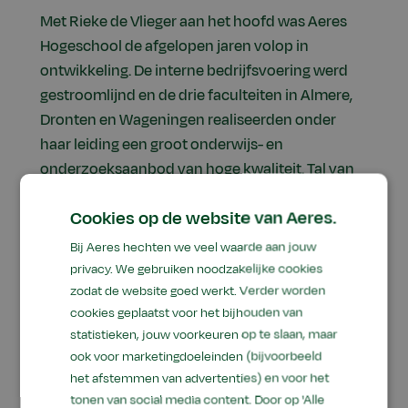
Met Rieke de Vlieger aan het hoofd was Aeres
Hogeschool de afgelopen jaren volop in
ontwikkeling. De interne bedrijfsvoering werd
gestroomlijnd en de drie faculteiten in Almere,
Dronten en Wageningen realiseerden onder
haar leiding een groot onderwijs- en
onderzoeksaanbod van hoge kwaliteit. Tal van
samenwerkingsverbanden met externe
Cookies op de website van Aeres.
partners spelen hierbij een belangrijke rol en
completeren haar grote staat van dienst.
Bij Aeres hechten we veel waarde aan jouw
Als instellingsdirecteur wordt Freek Rebel
privacy. We gebruiken noodzakelijke cookies
zodat de website goed werkt. Verder worden
verantwoordelijk voor het doorontwikkelen van
cookies geplaatst voor het bijhouden van
Aeres Hogeschool als geheel en implementatie
statistieken, jouw voorkeuren op te slaan, maar
van de Aeres-strategie binnen de instelling. Het
ook voor marketingdoeleinden (bijvoorbeeld
borgen van de kwaliteit van onderzoek en
het afstemmen van advertenties) en voor het
onderwijs binnen Aeres Hogeschool behoort
tonen van social media content. Door op 'Alle