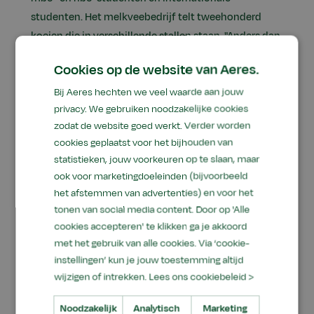
studenten. Het melkveebedrijf telt tweehonderd
koeien die in verschillende stallen staan. "Anders dan
commerciële melkveebedrijven hebben we in
Cookies op de website van Aeres.
Dronten drie houderijsystemen: een gangbare
Bij Aeres hechten we veel waarde aan jouw
doorloopstal, een robotstal en een biologische
privacy. We gebruiken noodzakelijke cookies
weidestal. Dit heeft als voordeel dat studenten met
zodat de website goed werkt. Verder worden
alle drie de houderijsystemen onderzoek kunnen
cookies geplaatst voor het bijhouden van
doen. Ze maken hierbij gebruik van
statistieken, jouw voorkeuren op te slaan, maar
sensortechnologie om te kijken naar melkproductie,
ook voor marketingdoeleinden (bijvoorbeeld
productkwaliteit, dierenwelzijn, voeding, diëten en
het afstemmen van advertenties) en voor het
bijvoorbeeld gezondheid", legt het Hoofd
tonen van social media content. Door op 'Alle
Praktijkleren uit.
cookies accepteren' te klikken ga je akkoord
met het gebruik van alle cookies. Via ‘cookie-
instellingen’ kun je jouw toestemming altijd
wijzigen of intrekken.
Lees ons cookiebeleid >
Noodzakelijk
Analytisch
Marketing