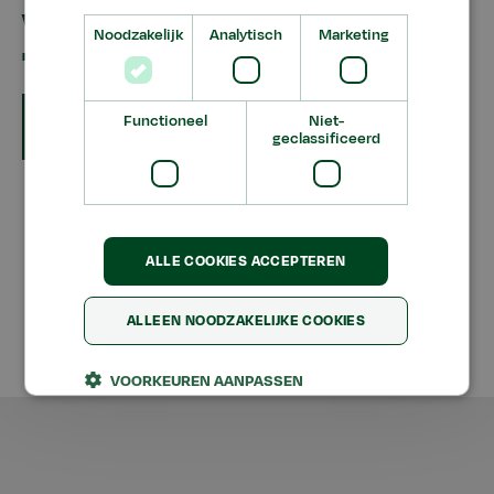
voorzitter Raad van
Noodzakelijk
Analytisch
Marketing
Toezicht
Date
mei
2019
8
Functioneel
Niet-
geclassificeerd
Disclaimer
ALLE COOKIES ACCEPTEREN
Algemene Voorwaarden
Privacy
ALLEEN NOODZAKELIJKE COOKIES
Aeres
Aeres
Aeres
Aeres
©
Aeres
2026
Facebook
Group
Twitter
Group
VOORKEUREN AANPASSEN
LinkedIn
YouTube