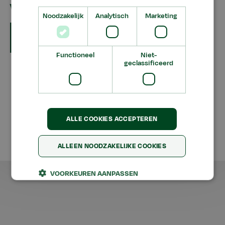
Velp en Dickens Velp
Noodzakelijk
Analytisch
Marketing
Date
dec
2018
5
Functioneel
Niet-
geclassificeerd
Disclaimer
Algemene Voorwaarden
Privacy
ALLE COOKIES ACCEPTEREN
Aeres
Aeres
Aeres
Aeres
ALLEEN NOODZAKELIJKE COOKIES
©
Aeres
2026
Facebook
Group
Twitter
Group
LinkedIn
YouTube
VOORKEUREN AANPASSEN