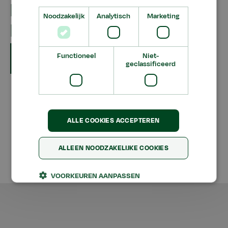
Maartensdijk De
Noodzakelijk
Analytisch
Marketing
Paardenklas
Date
feb
2018
19
Functioneel
Niet-
geclassificeerd
Disclaimer
ALLE COOKIES ACCEPTEREN
Algemene Voorwaarden
Privacy
ALLEEN NOODZAKELIJKE COOKIES
Aeres
Aeres
Aeres
Aeres
©
Aeres
2026
Facebook
Group
Twitter
Group
VOORKEUREN AANPASSEN
LinkedIn
YouTube