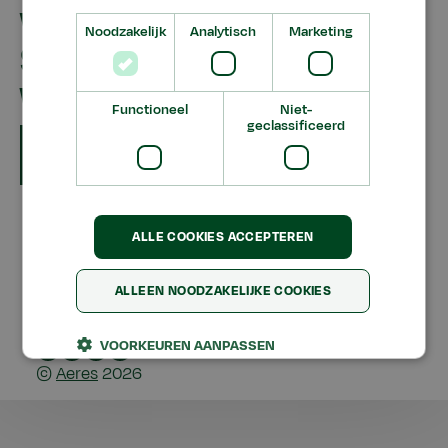
winnaar
Noodzakelijk
Analytisch
Marketing
Sportverkiezing
Wageningen
Functioneel
Niet-
geclassificeerd
Date
dec
2017
19
ALLE COOKIES ACCEPTEREN
Disclaimer
Algemene Voorwaarden
ALLEEN NOODZAKELIJKE COOKIES
Privacy
VOORKEUREN AANPASSEN
Aeres
Aeres
Aeres
Aeres
©
Aeres
2026
Facebook
Group
Twitter
Group
LinkedIn
YouTube